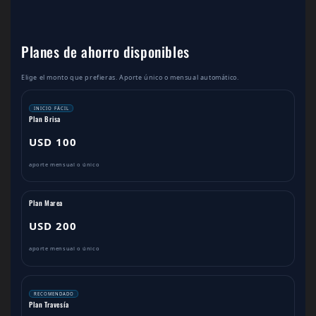
Planes de ahorro disponibles
Elige el monto que prefieras. Aporte único o mensual automático.
INICIO FÁCIL
Plan Brisa
USD 100
aporte mensual o único
Plan Marea
USD 200
aporte mensual o único
RECOMENDADO
Plan Travesía