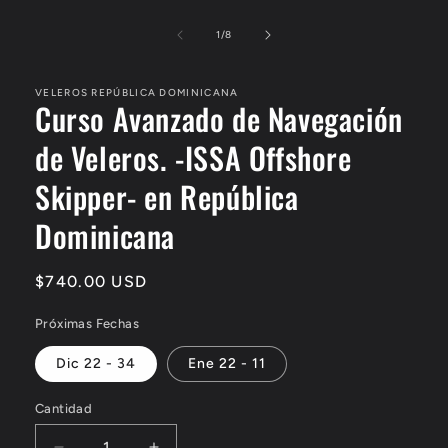
elemento
multimedia
1
de
1
/
8
en
una
ventana
modal
VELEROS REPÚBLICA DOMINICANA
Curso Avanzado de Navegación
de Veleros. -ISSA Offshore
Skipper- en República
Dominicana
Precio
$740.00 USD
habitual
Próximas Fechas
Dic 22 - 34
Ene 22 - 11
Cantidad