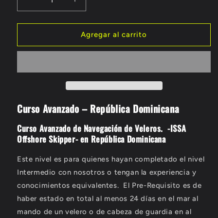
Reducir
Aumentar
cantidad
cantidad
para
para
Curso
Curso
Agregar al carrito
Avanzado
Avanzado
de
de
Navegación
Navegación
de
de
Veleros.
Veleros.
-
-
Curso Avanzado – República Dominicana
ISSA
ISSA
Offshore
Offshore
Skipper-
Skipper-
Curso Avanzado de Navegación de Veleros.
-ISSA
en
en
Offshore Skipper- en República Dominicana
República
República
Dominicana
Dominicana
Este nivel es para quienes hayan completado el nivel
Intermedio con nosotros o tengan la experiencia y
conocimientos equivalentes.
El Pre-Requisito es de
haber estado en total al menos 24 días en el mar al
mando de un velero o de cabeza de guardia en al