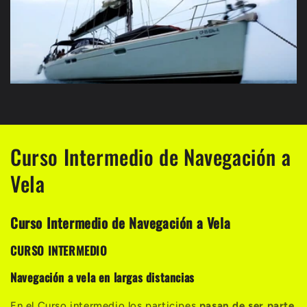
Curso Intermedio de Navegación a
Vela
Curso Intermedio de Navegación a Vela
CURSO INTERMEDIO
Navegación a vela en largas distancias
En el Curso intermedio los participes
pasan de ser parte