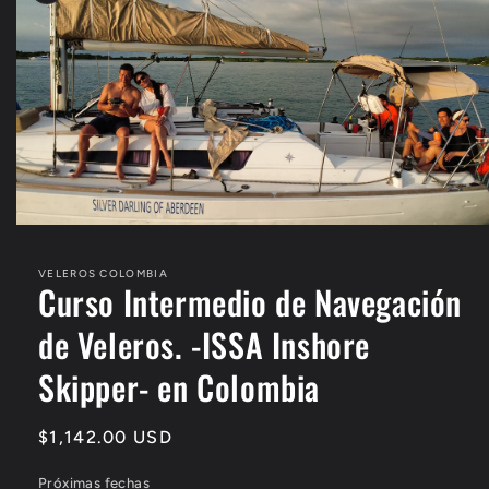
del producto
Abrir
elemento
multimedia
VELEROS COLOMBIA
1
Curso Intermedio de Navegación
en
una
de Veleros. -ISSA Inshore
ventana
modal
Skipper- en Colombia
Precio
$1,142.00 USD
habitual
Próximas fechas