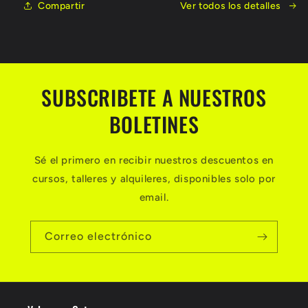
Inshore
Inshore
Compartir
Ver todos los detalles
Skipper-
Skipper-
en
en
Colombia
Colombia
SUBSCRIBETE A NUESTROS
BOLETINES
Sé el primero en recibir nuestros descuentos en
cursos, talleres y alquileres, disponibles solo por
email.
Correo electrónico