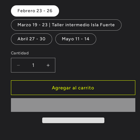
Febrero 23 - 26
Marzo 19 - 23 | Taller intermedio Isla Fuerte
Abril 27 - 30
Mayo 11 - 14
Cantidad
Reducir
Aumentar
cantidad
cantidad
para
para
Curso
Curso
Agregar al carrito
Intermedio
Intermedio
de
de
Navegación
Navegación
de
de
Veleros.
Veleros.
-
-
ISSA
ISSA