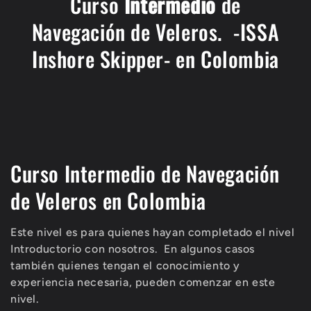
Curso
Intermedio
de
Navegación de Veleros. -ISSA
Inshore Skipper- en Colombia
C
Curso Intermedio de Navegación
o
de Veleros en Colombia
l
Este nivel es para quienes hayan completado el nivel
e
Introductorio con nosotros.
En algunos casos
también quienes tengan el conocimiento y
c
experiencia necesaria, pueden comenzar en este
c
nivel.