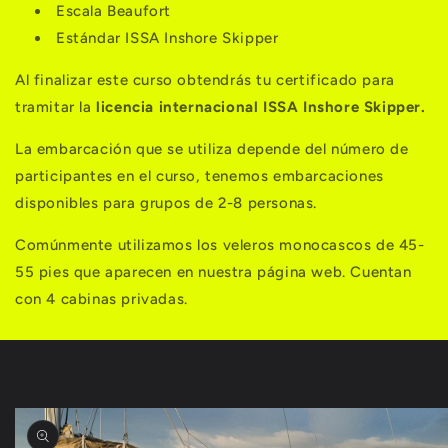
Escala Beaufort
Estándar ISSA Inshore Skipper
Al finalizar este curso obtendrás tu certificado para
tramitar la
licencia internacional ISSA Inshore Skipper.
La embarcación que se utiliza depende del número de
participantes en el curso, tenemos embarcaciones
disponibles para grupos de 2-8 personas.
Comúnmente utilizamos los veleros monocascos de 45-
55 pies que aparecen en nuestra página web. Cuentan
con 4 cabinas privadas.
Ir
directamente
a la
información