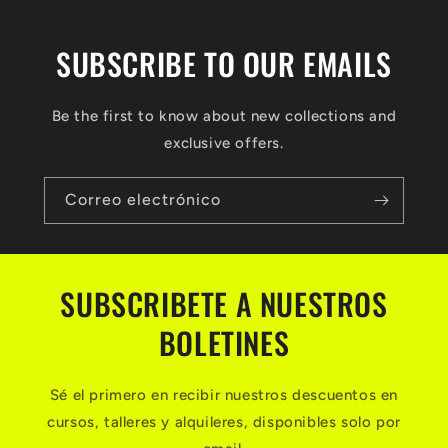
t
a
c
SUBSCRIBE TO OUR EMAILS
t
o
Be the first to know about new collections and
exclusive offers.
Correo electrónico
SUBSCRIBETE A NUESTROS
BOLETINES
Sé el primero en recibir nuestros descuentos en
cursos, talleres y alquileres, disponibles solo por