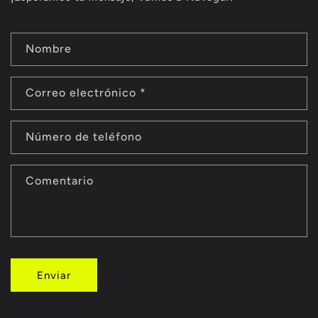
F
Nombre
o
r
m
Correo electrónico
*
u
l
Número de teléfono
a
r
Comentario
i
o
d
e
c
Enviar
o
n