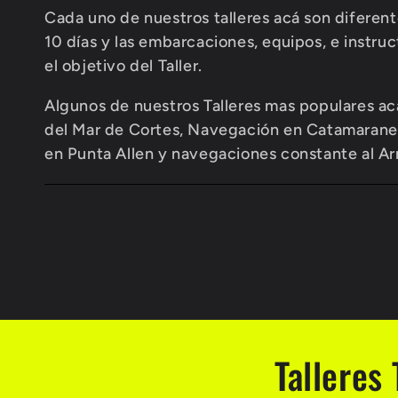
c
Cada uno de nuestros talleres acá son diferent
10 días y las embarcaciones, equipos, e instru
c
el objetivo del Taller.
i
Algunos de nuestros Talleres mas populares ac
del Mar de Cortes, Navegación en Catamarane
ó
en Punta Allen y navegaciones constante al Ar
n
:
Talleres