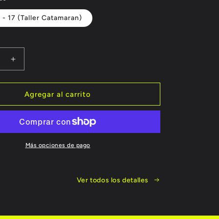
 - 17 (Taller Catamaran)
Aumentar
cantidad
para
Talleres
Agregar al carrito
os
Temáticos
de
ión
Navegación
en
México
Más opciones de pago
Ver todos los detalles