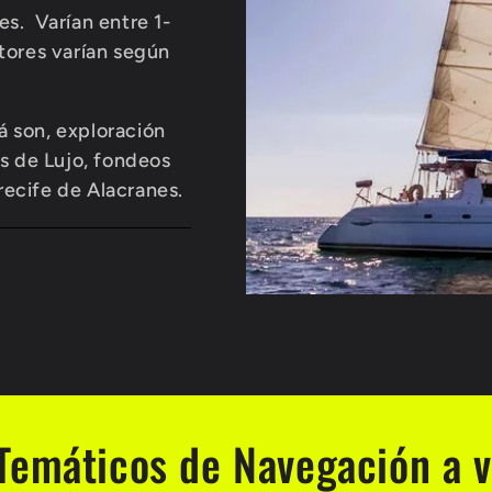
es.
Varían entre 1-
ctores varían según
á son, exploración
s de Lujo, fondeos
recife de Alacranes.
 Temáticos de Navegación a v