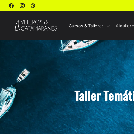
Ir
directamente
Facebook
Instagram
Pinterest
al contenido
Cursos & Talleres
Alquiler
Taller Temát