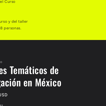
 el Curso
rso y del taller
-8 personas.
CO
res Temáticos de
ación en México
USD
as