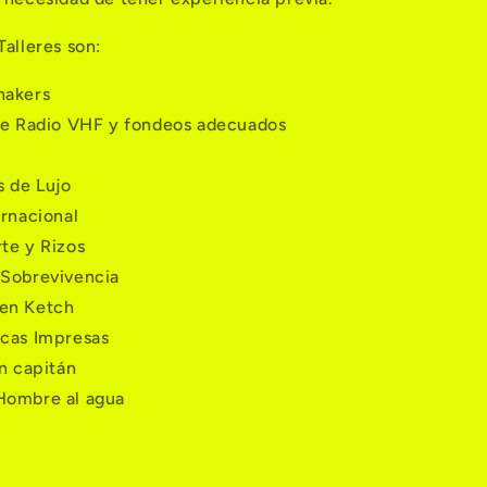
Talleres son:
nakers
 de Radio VHF y fondeos adecuados
 de Lujo
ernacional
te y Rizos
 Sobrevivencia
en Ketch
icas Impresas
in capitán
Hombre al agua