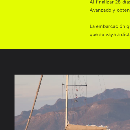
Al finalizar 28 dí
Avanzado y obte
La embarcación qu
que se vaya a dic
Ir
directamente
a la
información
del producto